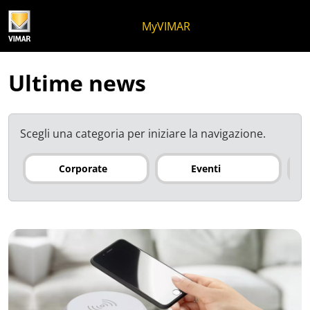
Salta al contenuto
Salta al menu in pagina
Apri menu
Apri ricerca
Salta al footer
MyVIMAR
Ultime news
Scegli una categoria per iniziare la navigazione.
Corporate
Eventi