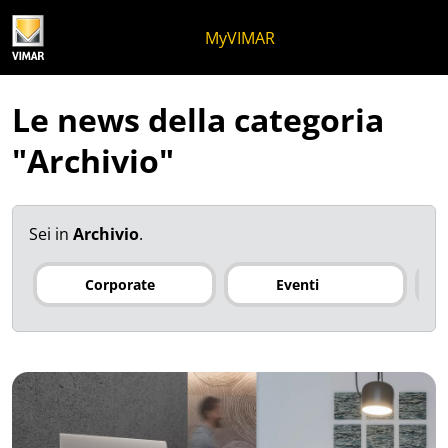
Salta al contenuto
Salta al menu in pagina
Apri menu
Apri ricerca
Salta al footer
MyVIMAR
Le news della categoria
"Archivio"
Sei in
Archivio
.
Corporate
Eventi