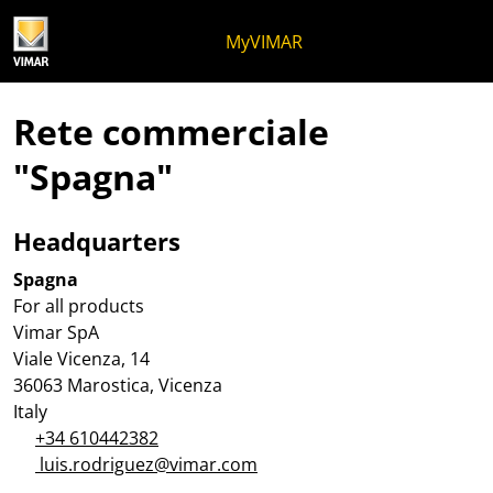
Salta al contenuto
Salta al menu in pagina
Apri menu
Apri ricerca
Salta al footer
MyVIMAR
Rete commerciale
"Spagna"
Headquarters
Spagna
For all products
Vimar SpA
Viale Vicenza, 14
36063 Marostica, Vicenza
Italy
+34 610442382
luis.rodriguez@vimar.com