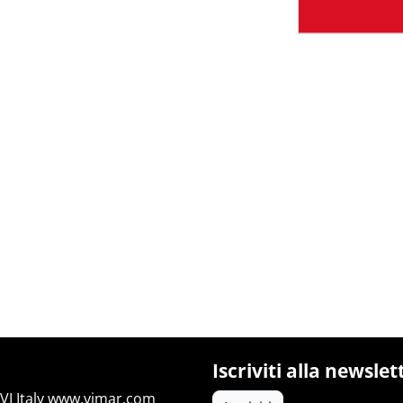
Iscriviti alla newslet
I Italy
www.vimar.com