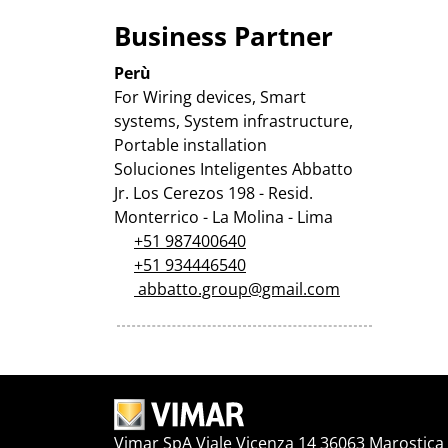
Business Partner
Perù
For Wiring devices, Smart
systems, System infrastructure,
Portable installation
Soluciones Inteligentes Abbatto
Jr. Los Cerezos 198 - Resid.
Monterrico - La Molina - Lima
+51 987400640
+51 934446540
abbatto.group@gmail.com
Vimar SpA Viale Vicenza 14 36063 Marostica V